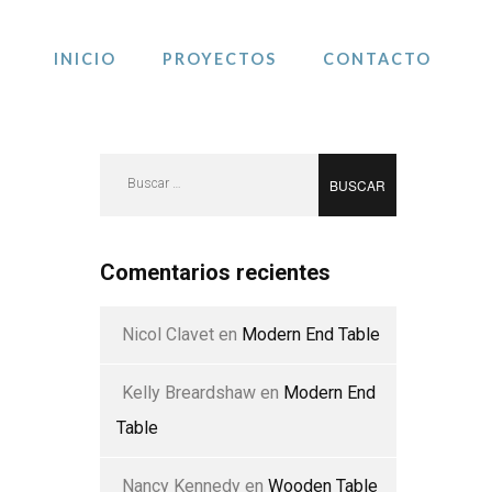
INICIO
PROYECTOS
CONTACTO
Buscar:
Comentarios recientes
Nicol Clavet
en
Modern End Table
Kelly Breardshaw
en
Modern End
Table
Nancy Kennedy
en
Wooden Table