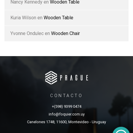
Nancy Kennedy
en
Wooden Table
Kuria Wilson
en
Wooden Table
Yvonne Ondulec
en
Wooden Chair
CONTACTO
+(598) 9399 0474
info@foquier.com.uy
Canelones 1748, 11600, Montevideo - Uruguay