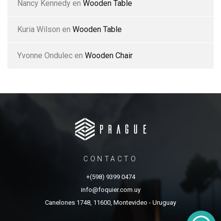
Nancy Kennedy
en
Wooden Table
Kuria Wilson
en
Wooden Table
Yvonne Ondulec
en
Wooden Chair
CONTACTO
+(598) 9399 0474
info@foquier.com.uy
Canelones 1748, 11600, Montevideo - Uruguay